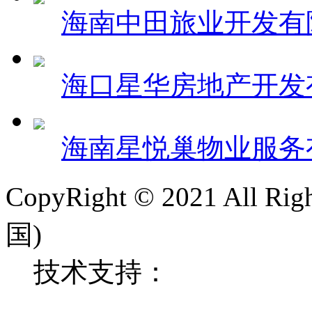
海南中田旅业开发有
海口星华房地产开发
海南星悦巢物业服务
CopyRight © 2021 All 
国)
技术支持：