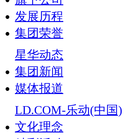
发展历程
集团荣誉
星华动态
集团新闻
媒体报道
LD.COM-乐动(中国)
文化理念